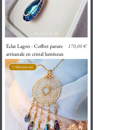
Prix
Éclat Lagon - Coffret parure
170,00 €
artisanale en cristal lumineux
✨Sélection été