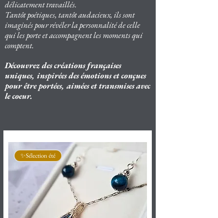
délicatement travaillés.
Tantôt poétiques, tantôt audacieux, ils sont
imaginés pour révéler la personnalité
de celle
qui les porte et accompagnent les moments qui
comptent.
Découvrez des créations françaises
uniques, inspirées des émotions
et conçues
pour être portées, aimées et transmises avec
le coeur.
✨Sélection été