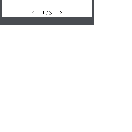
1
/
3
EXPLOREZ NOS
AUTRES ÉCLATS PRÉCIEUX