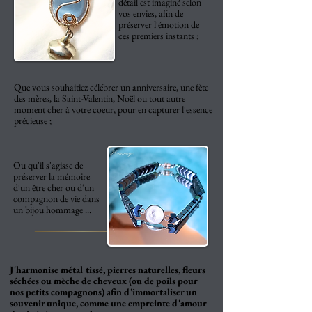
détail est imaginé selon
vos envies, afin de
préserver l'émotion de
ces premiers instants ;
Que vous souhaitiez célébrer un anniversaire, une fête
des mères, la Saint-Valentin, Noël ou tout autre
moment cher à votre coeur, pour en capturer l'essence
précieuse ;
Ou qu'il s'agisse de
préserver la mémoire
d'un être cher ou d'un
compagnon de vie dans
un bijou hommage ...
J'harmonise métal tissé, pierres naturelles, fleurs
séchées ou mèche de cheveux (ou de poils pour
nos petits compagnons) afin d'immortaliser un
souvenir unique, comme une empreinte d'amour