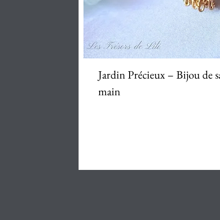
Aperçu ra
Jardin Précieux – Bijou de sac
main