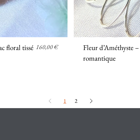
pide
Ap
Prix
 floral tissé
160,00 €
Fleur d’Améthyste – 
romantique
1
2