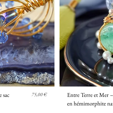
pide
Ap
Prix
e sac
75,00 €
Entre Terre et Mer –
en hémimorphite nat