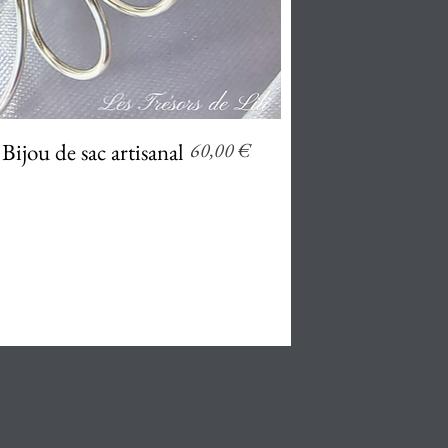
erçu rapide
Prix
Bijou de sac artisanal
60,00 €