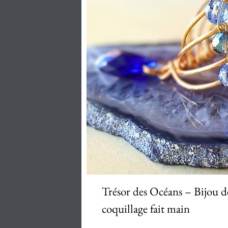
Aperçu ra
Trésor des Océans – Bijou d
coquillage fait main