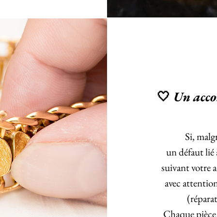
Un acco
🤍
Si, malg
un défaut lié
suivant votre 
avec attentio
(répara
Chaque pièce 