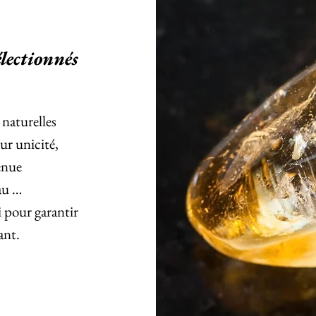
lectionnés
 naturelles
eur unicité,
enue
eau …
 pour garantir
tant.