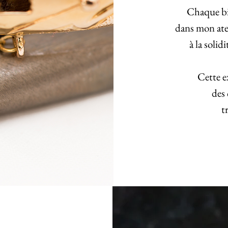
Chaque bij
dans mon atel
à la solid
Cette e
des 
t